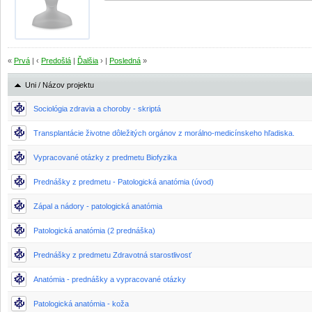
«
Prvá
| ‹
Predošlá
|
Ďalšia
› |
Posledná
»
Uni / Názov projektu
Sociológia zdravia a choroby - skriptá
Transplantácie životne dôležitých orgánov z morálno-medicínskeho hľadiska.
Vypracované otázky z predmetu Biofyzika
Prednášky z predmetu - Patologická anatómia (úvod)
Zápal a nádory - patologická anatómia
Patologická anatómia (2 prednáška)
Prednášky z predmetu Zdravotná starostlivosť
Anatómia - prednášky a vypracované otázky
Patologická anatómia - koža