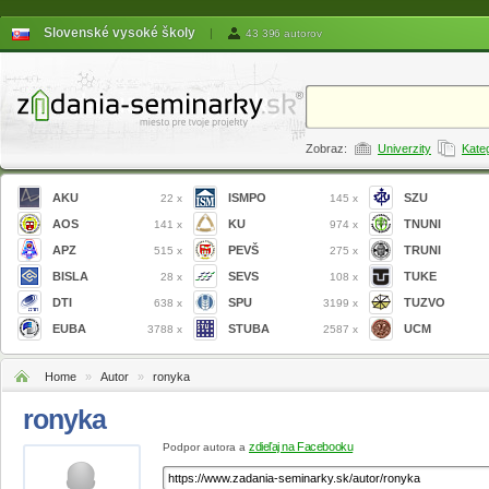
Slovenské vysoké školy
|
43 396 autorov
Zobraz:
Univerzity
Kate
AKU
ISMPO
SZU
22 x
145 x
AOS
KU
TNUNI
141 x
974 x
APZ
PEVŠ
TRUNI
515 x
275 x
BISLA
SEVS
TUKE
28 x
108 x
DTI
SPU
TUZVO
638 x
3199 x
EUBA
STUBA
UCM
3788 x
2587 x
Home
»
Autor
»
ronyka
ronyka
zdieľaj na Facebooku
Podpor autora a