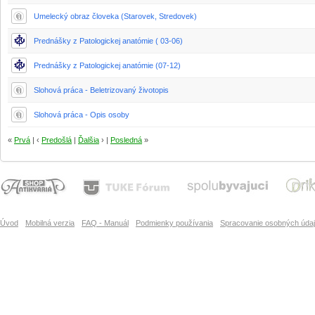
Umelecký obraz človeka (Starovek, Stredovek)
Prednášky z Patologickej anatómie ( 03-06)
Prednášky z Patologickej anatómie (07-12)
Slohová práca - Beletrizovaný životopis
Slohová práca - Opis osoby
«
Prvá
| ‹
Predošlá
|
Ďalšia
› |
Posledná
»
Úvod
Mobilná verzia
FAQ - Manuál
Podmienky používania
Spracovanie osobných úda