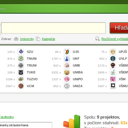
orov
Hľad
Zobraz:
Univerzity
Kategórie
Rozšírené vyhľadá
SZU
UJS
UPJŠ
145 x
86 x
75 x
TNUNI
UKF
UVLF
974 x
1797 x
952 x
TRUNI
UMB
VŠBM
275 x
842 x
2170 x
TUKE
UNIBA
VŠEM
108 x
6331 x
1809 x
TUZVO
UNIPO
VŠM
3199 x
1337 x
2130 x
UCM
UNIZA
VŠMU
2587 x
952 x
3367 x
Spolu:
9 projektov,
 Facebooku
s počtom stiahnutí:
63x