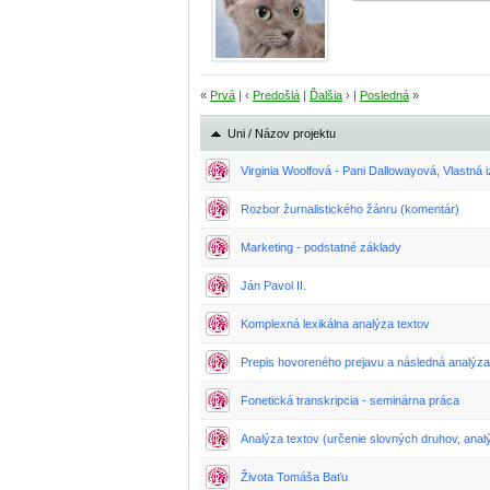
«
Prvá
| ‹
Predošlá
|
Ďalšia
› |
Posledná
»
Uni / Názov projektu
Virginia Woolfová - Pani Dallowayová, Vlastná 
Rozbor žurnalistického žánru (komentár)
Marketing - podstatné základy
Ján Pavol II.
Komplexná lexikálna analýza textov
Prepis hovoreného prejavu a následná analýza
Fonetická transkripcia - seminárna práca
Analýza textov (určenie slovných druhov, anal
Života Tomáša Baťu