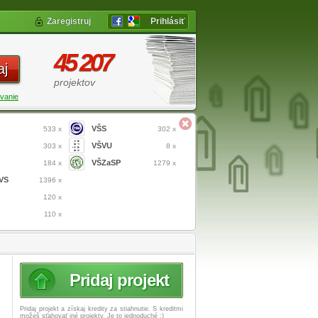
Zaregistruj
Prihlásiť
45 207
aj
projektov
vanie
VŠS
533 x
302 x
VŠVU
303 x
8 x
VŠZaSP
184 x
1279 x
VS
1396 x
120 x
110 x
Pridaj projekt
Pridaj projekt a získaj
kredity za stiahnutie. S kreditmi
možeš sťahovať iné projekty. Je to jednoduché :)