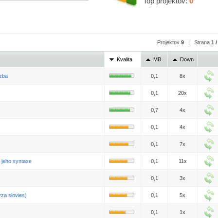
Top projektov:
0
Projektov
9
| Strana
1 /
Kvalita
MB
Down
izba
0,1
8x
0,1
20x
0,7
4x
0,1
4x
0,1
7x
 jeho syntaxe
0,1
11x
0,1
3x
ýza slovies)
0,1
5x
0,1
1x