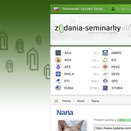
Slovenské vysoké školy
|
43 396 aut
AKU
ISMPO
22 x
AOS
KU
141 x
APZ
PEVŠ
515 x
BISLA
SEVS
28 x
DTI
SPU
638 x
EUBA
STUBA
3788 x
Home
»
Autor
»
Nana
Nana
zdieľaj na
Podpor autora a