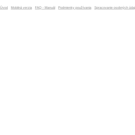
Úvod
Mobilná verzia
FAQ - Manuál
Podmienky používania
Spracovanie osobných úda