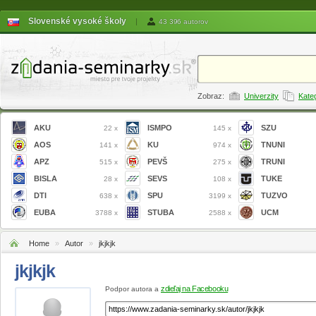
Slovenské vysoké školy
|
43 396 autorov
Zobraz:
Univerzity
Kate
AKU
ISMPO
SZU
22 x
145 x
AOS
KU
TNUNI
141 x
974 x
APZ
PEVŠ
TRUNI
515 x
275 x
BISLA
SEVS
TUKE
28 x
108 x
DTI
SPU
TUZVO
638 x
3199 x
EUBA
STUBA
UCM
3788 x
2588 x
Home
»
Autor
»
jkjkjk
jkjkjk
zdieľaj na Facebooku
Podpor autora a