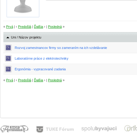
«
Prvá
| ‹
Predošlá
|
Ďalšia
› |
Posledná
»
Uni / Názov projektu
Rozvoj zamestnancov firmy so zameraním na ich vzdelávanie
Laboratórne práce z elektrotechniky
Ergonómia - vypracované zadania
«
Prvá
| ‹
Predošlá
|
Ďalšia
› |
Posledná
»