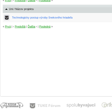
«
Prvá
| ‹
Predošlá
|
Ďalšia
› |
Posledná
»
Uni / Názov projektu
Technologicky postup výroby šnekového hriadeľa
«
Prvá
| ‹
Predošlá
|
Ďalšia
› |
Posledná
»