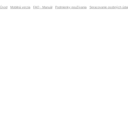
Úvod
Mobilná verzia
FAQ - Manuál
Podmienky používania
Spracovanie osobných úda