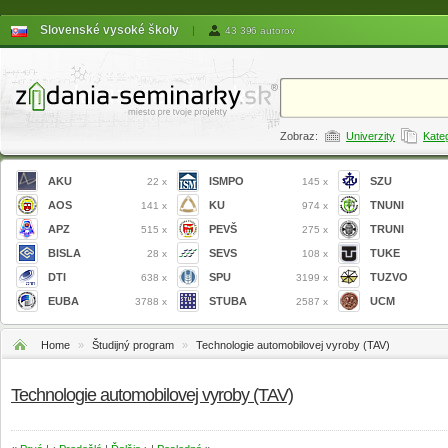
Slovenské vysoké školy
|
43 396 autorov
Zobraz:
Univerzity
Kate
AKU
ISMPO
SZU
22 x
145 x
AOS
KU
TNUNI
141 x
974 x
APZ
PEVŠ
TRUNI
515 x
275 x
BISLA
SEVS
TUKE
28 x
108 x
DTI
SPU
TUZVO
638 x
3199 x
EUBA
STUBA
UCM
3788 x
2587 x
Home
»
Študijný program
»
Technologie automobilovej vyroby (TAV)
Technologie automobilovej vyroby (TAV)