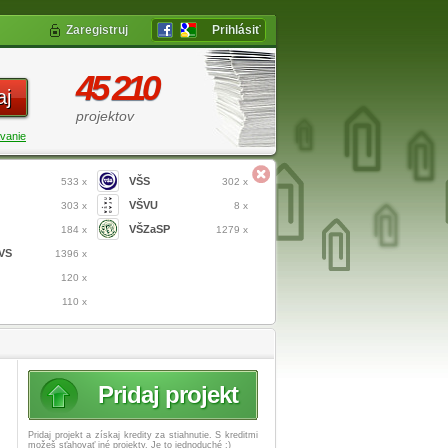
Zaregistruj
Prihlásiť
45 210
aj
projektov
vanie
VŠS
533 x
302 x
VŠVU
303 x
8 x
VŠZaSP
184 x
1279 x
VS
1396 x
120 x
110 x
Pridaj projekt
Pridaj projekt a získaj
kredity za stiahnutie. S kreditmi
možeš sťahovať iné projekty. Je to jednoduché :)