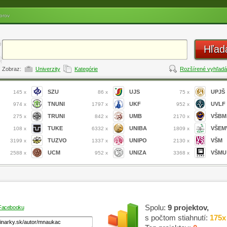
orov
Hľad
Zobraz:
Univerzity
Kategórie
Rozšírené vyhľadá
SZU
UJS
UPJŠ
145 x
86 x
75 x
TNUNI
UKF
UVLF
974 x
1797 x
952 x
TRUNI
UMB
VŠBM
275 x
842 x
2170 x
TUKE
UNIBA
VŠEM
108 x
6332 x
1809 x
TUZVO
UNIPO
VŠM
3199 x
1337 x
2130 x
UCM
UNIZA
VŠMU
2588 x
952 x
3368 x
Spolu:
9 projektov,
 Facebooku
s počtom stiahnutí:
175x