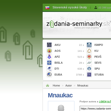
Slovenské vysoké školy
|
43 396 aut
AKU
ISMPO
22 x
AOS
KU
141 x
APZ
PEVŠ
515 x
BISLA
SEVS
28 x
DTI
SPU
638 x
EUBA
STUBA
3788 x
Home
»
Autor
»
Mnaukac
Mnaukac
zdieľaj na
Podpor autora a