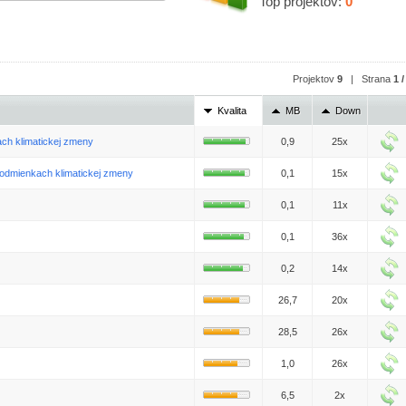
Top projektov:
0
Projektov
9
| Strana
1 /
Kvalita
MB
Down
ch klimatickej zmeny
0,9
25x
 podmienkach klimatickej zmeny
0,1
15x
0,1
11x
0,1
36x
0,2
14x
26,7
20x
28,5
26x
1,0
26x
6,5
2x