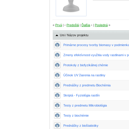
«
Prvá
| ‹
Predošlá
|
Ďalšia
› |
Posledná
»
Uni / Názov projektu
Primárne procesy tvorby biomasy v podmienka
Zmeny efektívnosti využitia vody rastlinami v
Protokoly z biofyzikálnej chémie
Účinok UV žiarenia na rastliny
Prednášky z predmetu Biochémia
Skriptá - Fyziológia rastlín
Testy z predmetu Mikrobiológia
Testy z biochémie
Prednášky z bioštatistiky