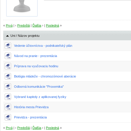
«
Prvá
| ‹
Predošlá
|
Ďalšia
› |
Posledná
»
Uni / Názov projektu
Vedenie účtovníctva - podnikateľský plán
Návod na pranie - prezentácia
Príprava na vyučovaciu hodinu
Biológia mládeže - chromozómové aberácie
Odborná komunikácie "Proxemika"
Vybrané kapitoly z aplikovanej fyziky
História mesta Prievidza
Prievidza - prezentácia
«
Prvá
| ‹
Predošlá
|
Ďalšia
› |
Posledná
»