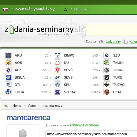
Slovenské vysoké školy
|
43 396 autorov
Zobraz:
Univerzity
Kate
AKU
ISMPO
SZU
22 x
145 x
AOS
KU
TNUNI
141 x
974 x
APZ
PEVŠ
TRUNI
515 x
275 x
BISLA
SEVS
TUKE
28 x
108 x
DTI
SPU
TUZVO
638 x
3199 x
EUBA
STUBA
UCM
3788 x
2587 x
Home
»
Autor
»
mamcarenca
mamcarenca
zdieľaj na Facebooku
Podpor autora a