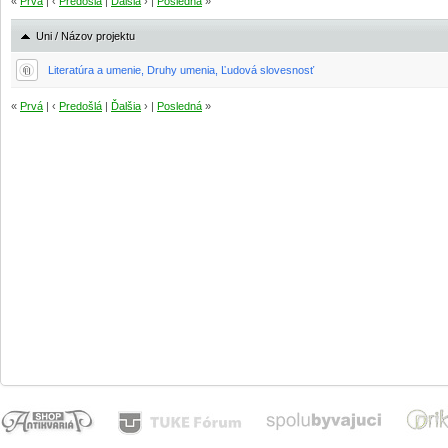
«
Prvá
| ‹
Predošlá
|
Ďalšia
› |
Posledná
»
Uni / Názov projektu
Literatúra a umenie, Druhy umenia, Ľudová slovesnosť
«
Prvá
| ‹
Predošlá
|
Ďalšia
› |
Posledná
»