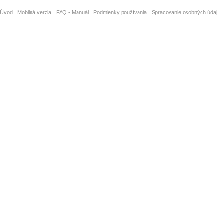
Úvod
Mobilná verzia
FAQ - Manuál
Podmienky používania
Spracovanie osobných úda