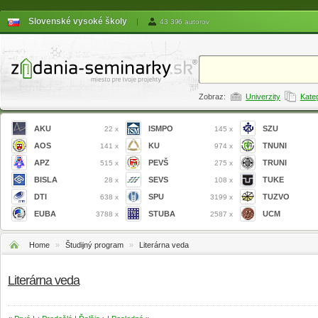
Slovenské vysoké školy
|
43 396 autorov
Zobraz:
Univerzity
Kate
AKU
ISMPO
SZU
22 x
145 x
AOS
KU
TNUNI
141 x
974 x
APZ
PEVŠ
TRUNI
515 x
275 x
BISLA
SEVS
TUKE
28 x
108 x
DTI
SPU
TUZVO
638 x
3199 x
EUBA
STUBA
UCM
3788 x
2587 x
Home
»
Študijný program
»
Literárna veda
Literárna veda